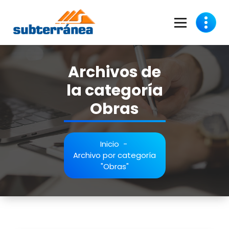
Saltar
al
contenido
Productividad y Profesionalismo a su Servicio
Archivos de
la categoría
Obras
Inicio
-
Archivo por categoría
"Obras"