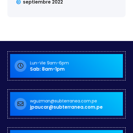
septiembre 2022
Lun-Vie 9am-6pm
Sab: 8am-1pm
wguzman@subterranea.com.pe
jpaucar@subterranea.com.pe